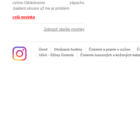
ozóne.Odstránenie zápachu
,bakterii,vírusov už nie je problém
celá novinka
Zobraziť staršie novinky
Úvod
Otváracie hodiny
Čistenie a pranie v ozóne
Č
UGG - čižmy čistenie
Čistenie luxusných a kožených kabe