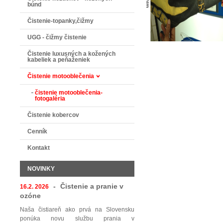
búnd
Čistenie-topanky,čižmy
UGG - čižmy čistenie
Čistenie luxusných a kožených
kabeliek a peňaženiek
Čistenie motooblečenia
čistenie motooblečenia-
fotogaléria
Čistenie kobercov
Cenník
Kontakt
NOVINKY
-
Čistenie a pranie v
16.2. 2026
ozóne
Naša čistiareň ako prvá na Slovensku
ponúka novu službu prania v