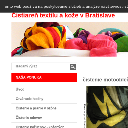
Tento web používa na poskytovanie služieb a analýze návštevnosti s
Čistiareň textilu a kože v Bratislave
NAŠA PONUKA
čistenie motoobleč
Úvod
Otváracie hodiny
Čistenie a pranie v ozóne
Čistenie odevov
Čistenie kožuchov - kožených