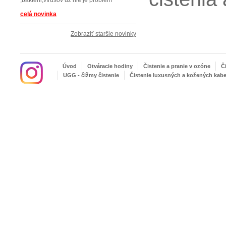
,bakterii,vírusov už nie je problém
celá novinka
Zobraziť staršie novinky
Úvod
Otváracie hodiny
Čistenie a pranie v ozóne
Č
UGG - čižmy čistenie
Čistenie luxusných a kožených kabe