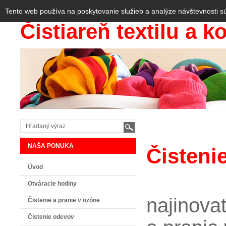
Tento web používa na poskytovanie služieb a analýze návštevnosti s
Čistiareň textilu a k
NAŠA PONUKA
Čisteni
Úvod
Otváracie hodiny
najinov
Čistenie a pranie v ozóne
Čistenie odevov