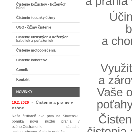
a prania
Čistenie kožuchov - kožených
búnd
Účin
Čistenie-topanky,čižmy
b
UGG - čižmy čistenie
a cho
Čistenie luxusných a kožených
kabeliek a peňaženiek
Čistenie motooblečenia
Čistenie kobercov
Využit
Cenník
a zár
Kontakt
Vaše o
NOVINKY
poťahy
-
Čistenie a pranie v
16.2. 2026
ozóne
Čisten
Naša čistiareň ako prvá na Slovensku
ponúka novu službu prania v
ozóne.Odstránenie zápachu
čistenia