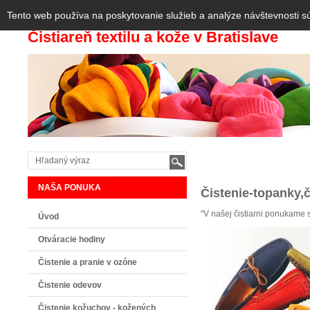
Tento web používa na poskytovanie služieb a analýze návštevnosti s
Čistiareň textilu a kože v Bratislave
NAŠA PONUKA
Čistenie-topanky,
V našej čistiarni ponukame s
Úvod
Otváracie hodiny
Čistenie a pranie v ozóne
Čistenie odevov
Čistenie kožuchov - kožených