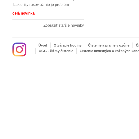
,bakterii,vírusov už nie je problém
celá novinka
Zobraziť staršie novinky
Úvod
Otváracie hodiny
Čistenie a pranie v ozóne
Č
UGG - čižmy čistenie
Čistenie luxusných a kožených kabe