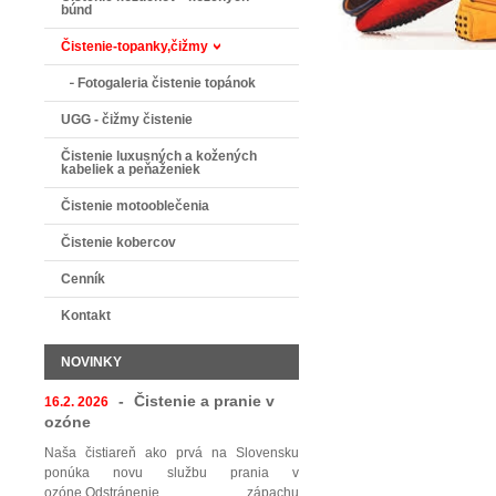
búnd
Čistenie-topanky,čižmy
Fotogaleria čistenie topánok
UGG - čižmy čistenie
Čistenie luxusných a kožených
kabeliek a peňaženiek
Čistenie motooblečenia
Čistenie kobercov
Cenník
Kontakt
NOVINKY
-
Čistenie a pranie v
16.2. 2026
ozóne
Naša čistiareň ako prvá na Slovensku
ponúka novu službu prania v
ozóne.Odstránenie zápachu