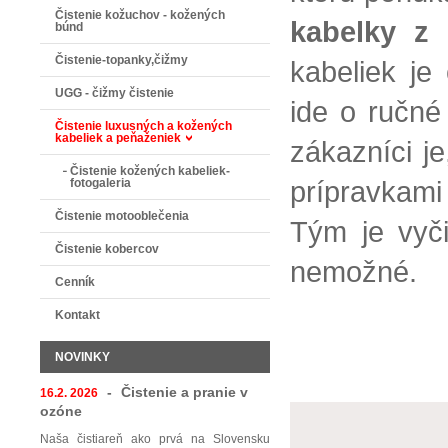
Čistenie kožuchov - kožených
kabelky z 
búnd
Čistenie-topanky,čižmy
kabeliek je
UGG - čižmy čistenie
ide o ručné
Čistenie luxusných a kožených
kabeliek a peňaženiek
zákazníci je
Čistenie kožených kabeliek-
prípravkami 
fotogaleria
Čistenie motooblečenia
Tým je vyči
Čistenie kobercov
nemožné.
Cenník
Kontakt
NOVINKY
-
Čistenie a pranie v
16.2. 2026
ozóne
Naša čistiareň ako prvá na Slovensku