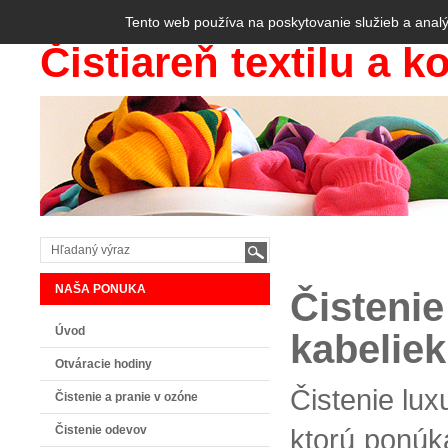
Tento web používa na poskytovanie služieb a analý
Čistiareň textilu a k
NAŠA PONUKA
Čisteni
Úvod
kabeliek
Otváracie hodiny
Čistenie lu
Čistenie a pranie v ozóne
Čistenie odevov
ktorú ponúk